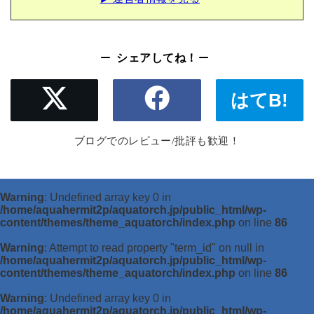
シェアしてね！
はてB!
ブログでのレビュー/批評も歓迎！
Warning
: Undefined array key 0 in
/home/aquahermit2p/aquatorch.jp/public_html/wp-
content/themes/theme_aquatorch/index.php
on line
86
Warning
: Attempt to read property "term_id" on null in
/home/aquahermit2p/aquatorch.jp/public_html/wp-
content/themes/theme_aquatorch/index.php
on line
86
Warning
: Undefined array key 0 in
/home/aquahermit2p/aquatorch.jp/public_html/wp-