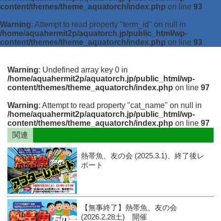
content/themes/theme_aquatorch/index.php
on line
93
Warning
: Attempt to read property "term_id" on null in
/home/aquahermit2p/aquatorch.jp/public_html/wp-
content/themes/theme_aquatorch/index.php
on line
93
Warning
: Undefined array key 0 in
/home/aquahermit2p/aquatorch.jp/public_html/wp-
content/themes/theme_aquatorch/index.php
on line
97
Warning
: Attempt to read property "cat_name" on null in
/home/aquahermit2p/aquatorch.jp/public_html/wp-
content/themes/theme_aquatorch/index.php
on line
97
関連
熱帯魚、友の会 (2025.3.1)、終了後レ
ポート
【無事終了】熱帯魚、友の会
(2026.2.28土) 開催