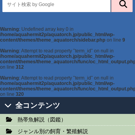
Warning
: Undefined array key 0 in
/home/aquahermit2p/aquatorch.jp/public_html/wp-
content/themes/theme_aquatorch/sidebar.php
on line
9
Warning
: Attempt to read property "term_id" on null in
/home/aquahermit2p/aquatorch.jp/public_html/wp-
content/themes/theme_aquatorch/func/oc_html_output.ph
on line
312
Warning
: Attempt to read property "term_id" on null in
/home/aquahermit2p/aquatorch.jp/public_html/wp-
content/themes/theme_aquatorch/func/oc_html_output.ph
on line
320
全コンテンツ
熱帯魚解説（図鑑）
ジャンル別の飼育・繁殖解説