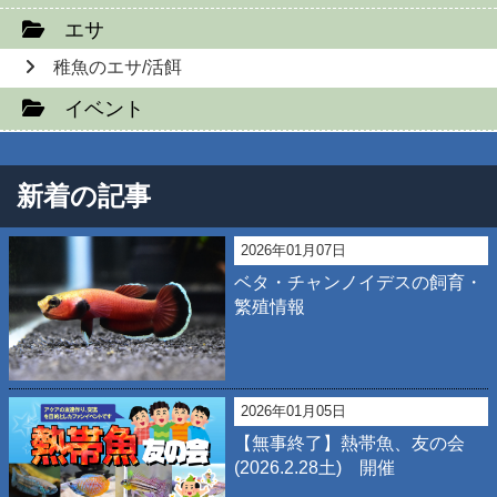
エサ
稚魚のエサ/活餌
イベント
新着の記事
2026年01月07日
ベタ・チャンノイデスの飼育・
繁殖情報
2026年01月05日
【無事終了】熱帯魚、友の会
(2026.2.28土) 開催