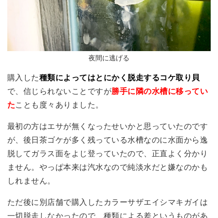
夜間に逃げる
購入した
種類によってはとにかく脱走するコケ取り貝
で、信じられないことですが
勝手に隣の水槽に移ってい
た
ことも度々ありました。
最初の方はエサが無くなったせいかと思っていたのです
が、後日茶ゴケが多く残っている水槽なのに水面から逸
脱してガラス面をよじ登っていたので、正直よく分かり
ません。やっぱ本来は汽水なので純淡水だと嫌なのかも
しれません。
ただ後に別店舗で購入したカラーサザエイシマキガイは
一切脱走しなかったので、種類による差というものがあ