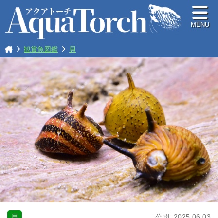
MENU
観賞魚図鑑
貝
貝
公開:
2025.06.03