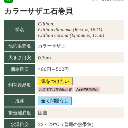
カラーサザエ石巻貝
Clithon.

学名
Clithon diadema (Récluz, 1841).

Clithon corona (Linnaeus, 1758)
他の販売名
カラーサザエ
大きさ目安
0.7cm
価格目安
400円～500円
気をつけたい
飼育難易度
水道水では非適応水質
入荷時状態悪め
混泳
全く問題なし
繁殖難易度
困難
水温目安
22～29℃（普通の熱帯魚）