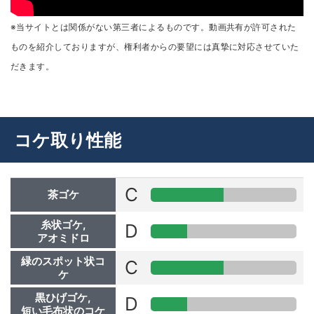
※当サイトとは関係がない第三者によるものです。動画共有が許可された
ものを紹介しておりますが、権利者からの要望には真摯に対応させていた
だきます。
コケ取り性能
C
茶ゴケ
糸状ゴケ,
D
アオミドロ
緑のスポット状コ
C
ケ
黒ひげゴケ,
D
短い毛布状のコケ