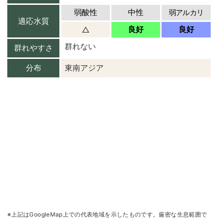
弱酸性
中性
弱アルカリ
適応水質
良好
良好
△
群れない
群れやすさ
分布
東南アジア
※上記はGoogleMap上での代表地域を示したものです。厳密な生息範囲で