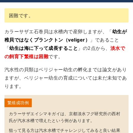
困難です。
カラーサザエ石巻貝は水槽内で産卵しますが、「
幼生が
稚貝ではなくプランクトン（veliger）
」であること
「
幼生は海に下って成長すること
」の2点から、
淡水で
の
飼育下繁殖は困難
です。
汽水性の貝類はベリジャー幼生の孵化までは論文があり
ますが、ベリジャー幼生の育成については未だ未知であ
ります。
繁殖成功例
カラーサザエイシマキガイは、京都淡水フグ研究所の西村
氏が汽水水槽で増えたという例があります。
狙って見る方は汽水水槽でチャレンジしてみると良い結果