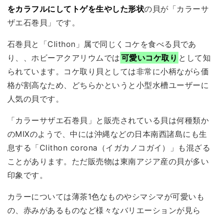
をカラフルにしてトゲを生やした形状
の貝が「カラーサ
ザエ石巻貝」です。
石巻貝と「Clithon」属で同じくコケを食べる貝であ
り、、ホビーアクアリウムでは
可愛いコケ取り
として知
られています。コケ取り貝としては非常に小柄ながら価
格が割高なため、どちらかというと小型水槽ユーザーに
人気の貝です。
「カラーサザエ石巻貝」と販売されている貝は何種類か
のMIXのようで、中には沖縄などの日本南西諸島にも生
息する「Clithon corona（イガカノコガイ）」も混ざる
ことがあります。ただ販売物は東南アジア産の貝が多い
印象です。
カラーについては薄茶1色なものやシマシマが可愛いも
の、赤みがあるものなど様々なバリエーションが見ら