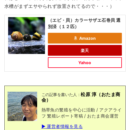
水槽がまずエサやられず放置されてるので・・・）
（エビ・貝）カラーサザエ石巻貝 選
別済（１２匹）
Amazon
楽天
Yahoo
松原 淳（おたま商
この記事を書いた人：
会）
熱帯魚の繁殖を中心に活動 / アクアライ
フ 繁殖レポート寄稿 / おたま商会運営
▶ 運営者情報を見る